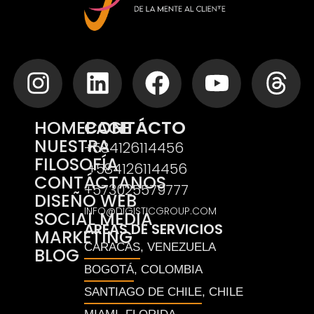
HOMEPAGE
CONTÁCTO
NUESTRA
​+584126114456
FILOSOFÍA
​​ +584126114456
CONTÁCTANOS
+573025579777
DISEÑO WEB
INFO@DIGISTICGROUP.COM
SOCIAL MEDIA
AREAS DE SERVICIOS
MARKETING
CARACAS
, VENEZUELA
BLOG
BOGOTÁ
, COLOMBIA
SANTIAGO DE CHILE
, CHILE