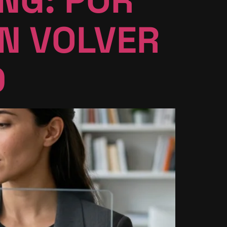
N VOLVER
D