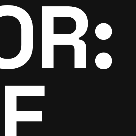
OR:
E