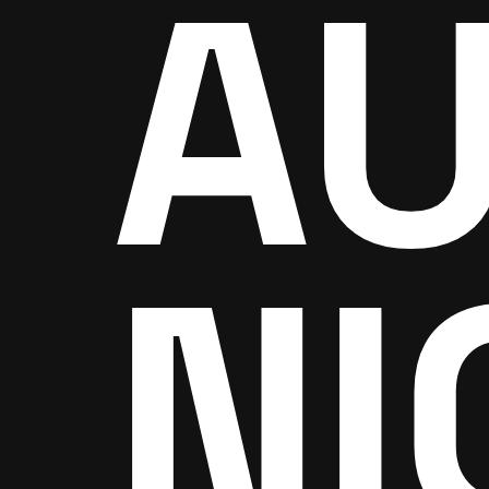
AU
NI